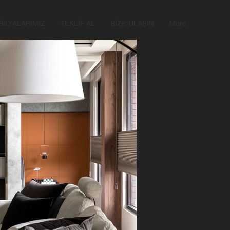
İLYALARIMIZ
TEKLİF AL
BİZE ULAŞIN
More